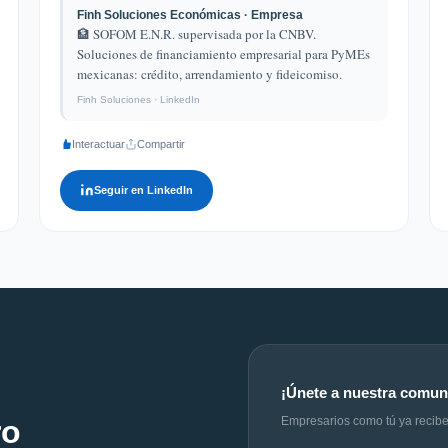
Finh Soluciones Económicas · Empresa
🏦 SOFOM E.N.R. supervisada por la CNBV.
Soluciones de financiamiento empresarial para PyMEs
mexicanas: crédito, arrendamiento y fideicomiso.
Finh Soluciones · LinkedIn
Interactuar
Compartir
Seguir en LinkedIn
¡Únete a nuestra comun
ro
Empresarios como tú ya recibe