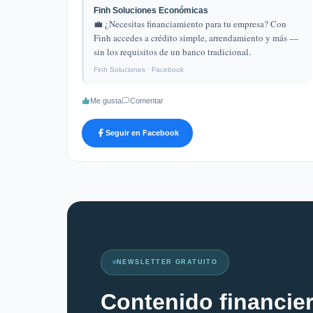
Finh Soluciones Económicas
💼 ¿Necesitas financiamiento para tu empresa? Con
Finh accedes a crédito simple, arrendamiento y más —
sin los requisitos de un banco tradicional.
Finh Soluciones · Facebook
Me gusta
Comentar
Seguir en Facebook
NEWSLETTER GRATUITO
Contenido financie