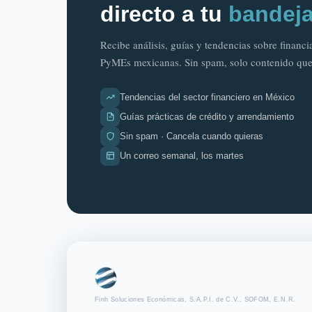
directo a tu
bandej
Recibe análisis, guías y tendencias sobre financ
PyMEs mexicanas. Sin spam, solo contenido que
Tendencias del sector financiero en México
Guías prácticas de crédito y arrendamiento
Sin spam · Cancela cuando quieras
Un correo semanal, los martes
Finh Soluciones Económicas, S.A.P.I. de C.V., SOFOM, E.N.R.