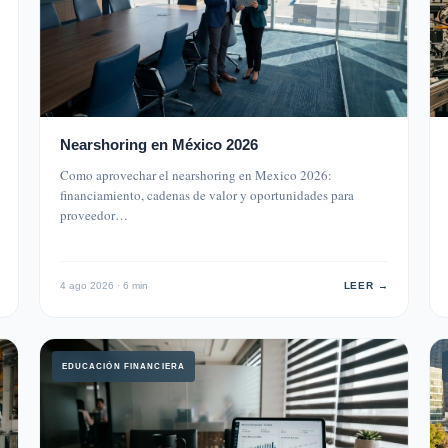
Nearshoring en México 2026
Como aprovechar el nearshoring en Mexico 2026:
financiamiento, cadenas de valor y oportunidades para
proveedor…
4 ago 2026 · 6 min
LEER →
EDUCACIÓN FINANCIERA