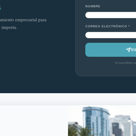
a
NOMBRE
iamiento empresarial para
 importa.
CORREO ELECTRÓNICO *
S
Al suscribirte