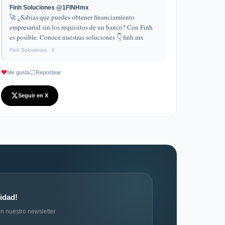
Finh Soluciones @1FINHmx
🚀 ¿Sabías que puedes obtener financiamiento
empresarial sin los requisitos de un banco? Con Finh
es posible. Conoce nuestras soluciones 👇 finh.mx
Finh Soluciones · X
Me gusta
Repostear
Seguir en X
idad!
n nuestro newsletter