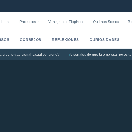
Home
Productos
Ventajas de Elegirnos
Quiénes Somos
Bl
RSOS
CONSEJOS
REFLEXIONES
CURIOSIDADES
o tradicional: ¿cuál conviene?
5 señales de que tu empresa necesita un fid