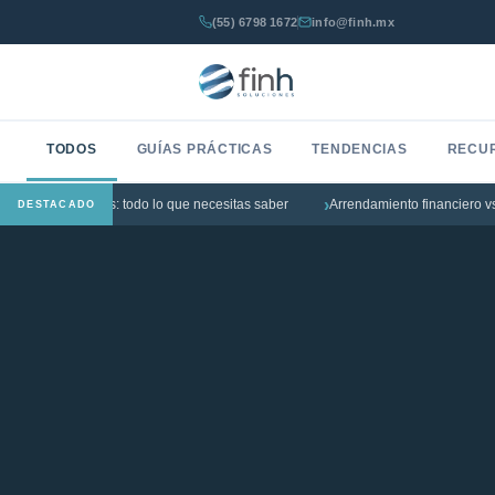
(55) 6798 1672
info@finh.mx
TODOS
GUÍAS PRÁCTICAS
TENDENCIAS
RECU
 para PyMEs: todo lo que necesitas saber
Arrendamiento financiero vs. crédit
DESTACADO