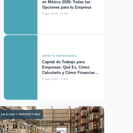
en México 2026: Todas las
Opciones para tu Empresa
5 ago 2026 · 6 min
CRÉDITO EMPRESARIAL
Capital de Trabajo para
Empresas: Qué Es, Cómo
Calcularlo y Cómo Financiarlo
en 2026
5 ago 2026 · 7 min
ANÁLISIS Y PERSPECTIVAS