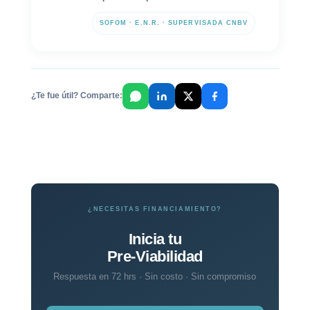
SOFOM · E.N.R. · SUPERVISADA CNBV
¿Te fue útil? Comparte:
¿NECESITAS FINANCIAMIENTO?
Inicia tu
Pre-Viabilidad
Respuesta en 72 hrs · Sin costo · Sin compromiso