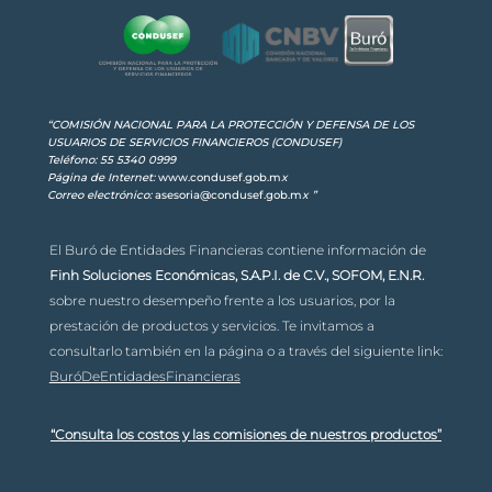
“COMISIÓN NACIONAL PARA LA PROTECCIÓN Y DEFENSA DE LOS
USUARIOS DE SERVICIOS FINANCIEROS (CONDUSEF)
Teléfono: 55 5340 0999
Página de Internet:
www.condusef.gob.m
x
Correo electrónico:
asesoria@condusef.gob.m
x
”
El Buró de Entidades Financieras contiene información de
Finh Soluciones Económicas, S.A.P.I. de C.V., SOFOM, E.N.R.
sobre nuestro desempeño frente a los usuarios, por la
prestación de productos y servicios. Te invitamos a
consultarlo también en la página o a través del siguiente link:
BuróDeEntidadesFinancieras
“Consulta los costos y las comisiones de nuestros productos”