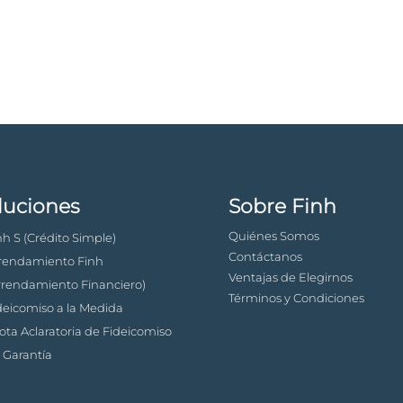
luciones
Sobre Finh
Quiénes Somos
nh S (Crédito Simple)
Contáctanos
rendamiento Finh
Ventajas de Elegirnos
rrendamiento Financiero)
Términos y Condiciones
deicomiso a la Medida
ota Aclaratoria de Fideicomiso
 Garantía