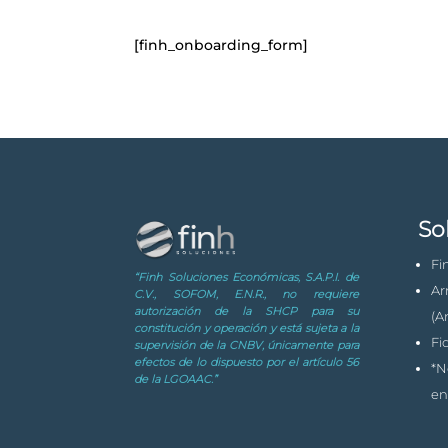
[finh_onboarding_form]
So
Fi
“Finh Soluciones Económicas, S.A.P.I. de
Ar
C.V., SOFOM, E.N.R., no requiere
autorización de la SHCP para su
(A
constitución y operación y está sujeta a la
Fi
supervisión de la CNBV, únicamente para
efectos de lo dispuesto por el artículo 56
*N
de la LGOAAC.”
en