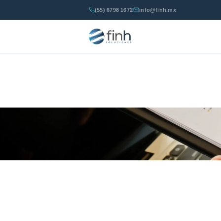
(55) 6798 1672
info@finh.mx