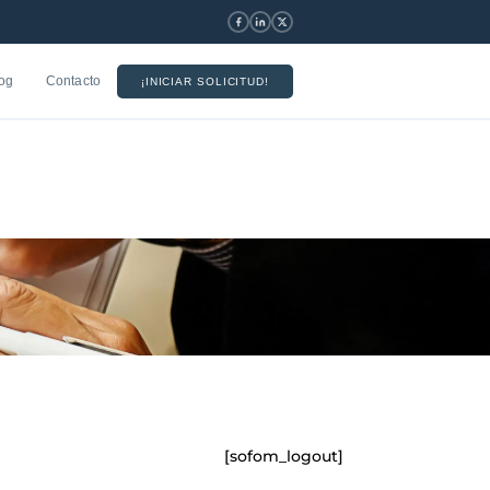
og
Contacto
¡INICIAR SOLICITUD!
[sofom_logout]