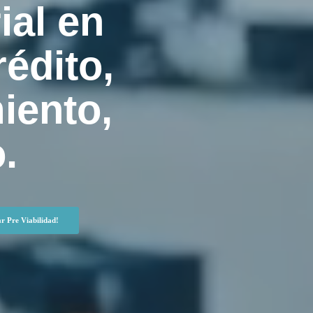
ial en
édito,
iento,
.
ar Pre Viabilidad!