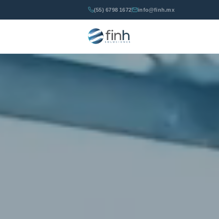
(55) 6798 1672
info@finh.mx