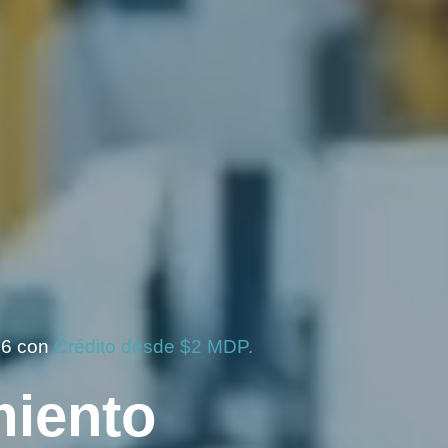
26 con
Crédito desde $2 MDP.
miento