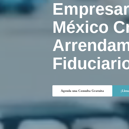
Empresar
México Cr
Arrendam
Fiduciario
Agenda una Consulta Gratuita
¡Llen