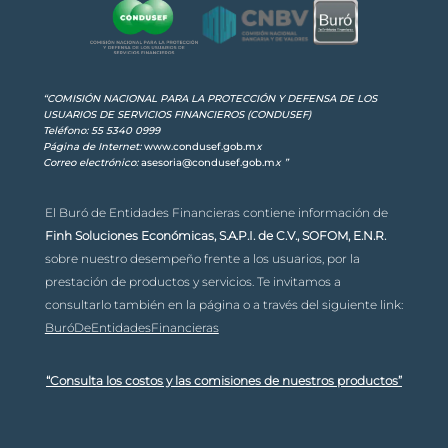
“COMISIÓN NACIONAL PARA LA PROTECCIÓN Y DEFENSA DE LOS
USUARIOS DE SERVICIOS FINANCIEROS (CONDUSEF)
Teléfono: 55 5340 0999
Página de Internet:
www.condusef.gob.m
x
Correo electrónico:
asesoria@condusef.gob.m
x
”
El Buró de Entidades Financieras contiene información de
Finh Soluciones Económicas, S.A.P.I. de C.V., SOFOM, E.N.R.
sobre nuestro desempeño frente a los usuarios, por la
prestación de productos y servicios. Te invitamos a
consultarlo también en la página o a través del siguiente link:
BuróDeEntidadesFinancieras
“Consulta los costos y las comisiones de nuestros productos”