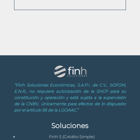
“Finh Soluciones Económicas, S.A.P.I. de C.V., SOFOM,
E.N.R., no requiere autorización de la SHCP para su
constitución y operación y está sujeta a la supervisión
de la CNBV, únicamente para efectos de lo dispuesto
por el artículo 56 de la LGOAAC.”
Soluciones
Finh S (Crédito Simple)