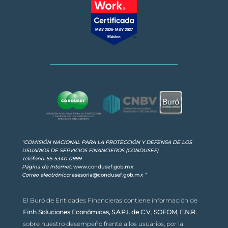
MAY 2026-MAY 2027
México
“COMISIÓN NACIONAL PARA LA PROTECCIÓN Y DEFENSA DE LOS
USUARIOS DE SERVICIOS FINANCIEROS (CONDUSEF)
Teléfono: 55 5340 0999
Página de Internet:
www.condusef.gob.m
x
Correo electrónico:
asesoria@condusef.gob.m
x
”
El Buró de Entidades Financieras contiene información de
Finh Soluciones Económicas, S.A.P.I. de C.V., SOFOM, E.N.R.
sobre nuestro desempeño frente a los usuarios, por la