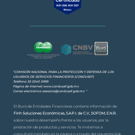
MAY 2026-MAY 2027
México
“COMISIÓN NACIONAL PARA LA PROTECCIÓN Y DEFENSA DE LOS
USUARIOS DE SERVICIOS FINANCIEROS (CONDUSEF)
Teléfono: 55 5340 0999
Página de Internet:
www.condusef.gob.m
x
Correo electrónico:
asesoria@condusef.gob.m
x
”
El Buró de Entidades Financieras contiene información de
Finh Soluciones Económicas, S.A.P.I. de C.V., SOFOM, E.N.R.
sobre nuestro desempeño frente a los usuarios, por la
prestación de productos y servicios. Te invitamos a
consultarlo también en la página o a través del siguiente link: